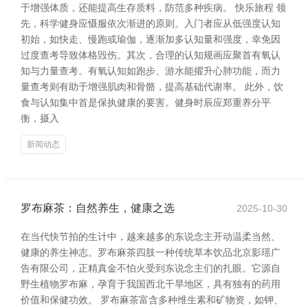
于增强体质，还能提高生存质料，防范多种疾病。 快乐旅程 领
先，科学健身应慑服依次渐进的原则。入门者应从低强度认知
初始，如快走、慢跑或瑜伽，逐渐加多认知量和强度，幸免因
过度查考导致体格毁伤。其次，合理的认知规画应聚首有氧认
知与力量查考。有氧认知如跑步、游水能擢升心肺功能，而力
量查考则有助于增强肌肉和骨骼，提高基础代谢率。 此外，饮
食与认知集中首是保执健康的要害。健身时辰应郑重养分平
衡，摄入
新闻动态
罗布麻茶：自然养生，健康之选
2025-10-30
在当代快节拍的生计中，越来越多的东说念主开动温柔当然、
健康的养生神志。罗布麻茶四肢一种传统草本饮品北京影瑶广
告有限公司，正精真金不怕火受到东说念主们的扎眼。它源自
野生植物罗布麻，孕育于我国西北干旱地区，具有独有的药用
价值和保健功效。 罗布麻茶富含多种维生素和矿物资，如钾、