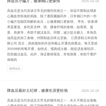
降血压小偏方，健康糊口更纵情
2025-10-18
高血压是当代东谈主常见的慢性疾病之一，弥远不限制会增多
心脑血管疾病的风险。除了遵医嘱服药外，日常糊口中的一些
小偏方也能匡助解析血压，让健康糊口更纵情。 率先，饮食调
养是要道。多吃富含钾、镁、膳食纤维的食物，如香蕉、菠
菜、燕麦等，有助于裁汰血压。同期，减少盐分摄入，幸免高
油高盐的加工食物，对限制血压终点灵验。 江西喜鞋云科技有
限公司 其次，保抓规矩的作息和截止开通也很紧迫。每天坚抓
30分钟的有氧开通，如快走、慢跑或太极，能促进血液轮回，
匡助裁汰血压。此外，保证敷裕寝息，幸免熬夜，有助于看护
体格的
新闻动态
降血压最好土纪律，健康生涯更松弛
2025-10-18
高血压是当代东说念主常见的慢性病之一，长久不限定会激勉
心脑血管疾病。除了药物调理外，正常生涯中的一些“土纪律”也