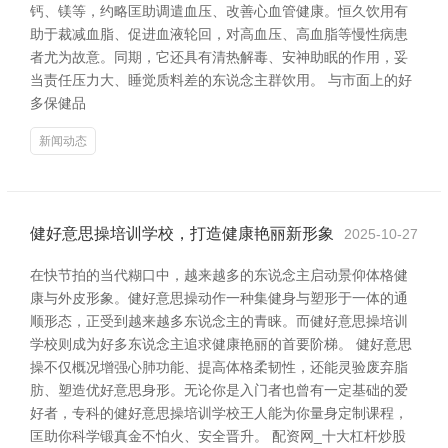
钙、镁等，约略匡助调遣血压、改善心血管健康。恒久饮用有
助于裁减血脂、促进血液轮回，对高血压、高血脂等慢性病患
者尤为故意。同期，它还具有清热解毒、安神助眠的作用，妥
当责任压力大、睡觉质料差的东说念主群饮用。 与市面上的好
多保健品
新闻动态
健好意思操培训学校，打造健康艳丽新形象
2025-10-27
在快节拍的当代糊口中，越来越多的东说念主启动景仰体格健
康与外皮形象。健好意思操动作一种集健身与塑形于一体的通
顺形态，正受到越来越多东说念主的青睐。而健好意思操培训
学校则成为好多东说念主追求健康艳丽的首要阶梯。 健好意思
操不仅概况增强心肺功能、提高体格柔韧性，还能灵验废弃脂
肪、塑造优好意思身形。无论你是入门者也曾有一定基础的爱
好者，专科的健好意思操培训学校王人能为你量身定制课程，
匡助你科学锻真金不怕火、安全晋升。 配资网_十大杠杆炒股