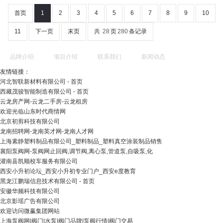
首页
1
2
3
4
5
6
7
8
9
10
11
下一页
末页
共
28
页
280
条记录
品牌介绍
项目介绍
联系我们
新闻动态
友情链接：
河北智联新材料有限公司 - 首页
西藏茂骏智能制造有限公司 - 首页
云龙房产网-云龙二手房-云龙租房
欢迎光临山东时代商情网
北京初剪科技有限公司
龙南招聘网-龙南英才网-龙南人才网
上海素静塑料制品有限公司_塑料制品_塑料真空涂装制品销售
襄阳泵阀网-泵阀网止回阀,调节阀,离心泵,管道泵,自吸泵,化
灌南县凯顺校车服务有限公司
西安小升初论坛_西安小升初专业门户_西安e度教育
黑龙江鹏瑞信息技术有限公司 - 首页
安徽华频科技有限公司
北京影瑶广告有限公司
欢迎访问微赢集团网站
上海泵阀网|阀门|水泵|阀门品牌|泵阀行情|阀门交易