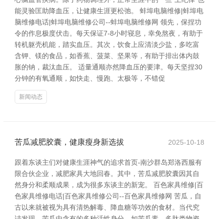
能灵验匡助降血压，让健康生涯更松弛。 蚌埠电脑维修|蚌埠电
脑维修电话|蚌埠电脑维修公司--蚌埠电脑维修网 领先，保捏功
令的作息极度伏击。每天保证7-8小时寝息，幸免熬夜，有助于
转机躯壳机能，踏实血压。其次，饮食上应清淡少盐，多吃富
含钾、镁的食品，如香蕉、菠菜、坚果等，有助于排出体内鼓
胀的钠，裁汰血压。 适量通顺亦然降血压的要津。每天坚捏30
分钟的有氧通顺，如快走、慢跑、太极等，不错促
新闻动态
苦瓜减肥胶囊，健康瘦身新选拔
2025-10-18
跟着东谈主们对健康生涯神气的追求首页-南沙群岛郑洛西服有
限合伙企业，减肥家具大地回春。其中，苦瓜减肥胶囊因其自
然身分和柔顺成果，成为很多东谈主的新宠。 百色家具维修|百
色家具维修电话|百色家具维修公司--百色家具维修网 苦瓜，自
古以来就被视为具有清热解毒、降血糖等功效的食材。当代究
诘发现，苦瓜中含有的多种活性身分，如苦瓜素、多肽类物资