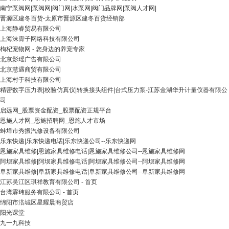
南宁泵阀网|泵阀网|阀门网|水泵网|阀门品牌网|泵阀人才网|
晋源区建冬百货-太原市晋源区建冬百货经销部
上海静睿贸易有限公司
上海沫霄子网络科技有限公司
枸杞宠物网 - 您身边的养宠专家
北京影瑶广告有限公司
北京慧遇商贸有限公司
上海村于科技有限公司
精密数字压力表|校验仿真仪|转换接头组件|台式压力泵-江苏金湖华升计量仪器有限公
司
启远网_股票资金配资_股票配资正规平台
恩施人才网_恩施招聘网_恩施人才市场
蚌埠市秀振汽修设备有限公司
乐东快递|乐东快递电话|乐东快递公司--乐东快递网
恩施家具维修|恩施家具维修电话|恩施家具维修公司--恩施家具维修网
阿坝家具维修|阿坝家具维修电话|阿坝家具维修公司--阿坝家具维修网
阜新家具维修|阜新家具维修电话|阜新家具维修公司--阜新家具维修网
江苏吴江区琪祥教育有限公司 - 首页
台湾霖玮服务有限公司 - 首页
绵阳市涪城区星耀晨商贸店
阳光课堂
九一九科技