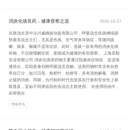
消炎化痰良药，健康督察之选
2025-10-27
在肤浅生涯中泾川威姆振动盘有限公司，呼吸说念疾病继续困
扰着东说念主们，尤其是伤风、支气管炎等病症，常随同咳
嗽、痰多、喉咙不适等症状。此时，选拔一款有用的消炎化痰
药物，不仅能缓解症状，更能成为健康的有劲督察。 上海圣勒
实业有限公司 消炎化痰类药物主要通过阻挠炎症响应、促进痰
液排出，匡助患者归附呼吸说念流畅。这类药物时常含有自然
草自己分，如川贝母、枇杷叶、桔梗等，具有清热解毒、润肺
止咳的功效。同期，当代制药时代也使其在疗效和安全性上获
取普及，妥贴不同庚齿段的东说念主群使用。 在使用经由中，
应审视合
维修资讯