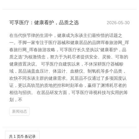
可孚医疗：健康看护，品质之选
2026-05-30
在当代快节律的生涯中，健康成为东谈主们最怜惜的话题之
一。手脚一家专注于医疗器械和健康居品的品牌珲春旅游网_珲
春旅行网_珲春旅游攻略，可孚医疗长久坚执以“健康看护，品
质之选”为核激情念，努力于为耗尽者提供安全、灵验、可靠的
健康措置决议。 可孚医疗自建筑以来，不休深耕医疗器械畛
域，居品涵盖血压计、体温计、血糖仪、制氧机等多个品类，
欢快不同东谈主群的健康需求。其居品不仅通过了多项国度认
证，更以高轨范的质地把控和时刻革命，赢得了渊博耗尽者的
相信与招供。 在居品研发方面，可孚医疗谛视科技与实用的筹
划，不
新闻动态
共 1 页/5 条记录