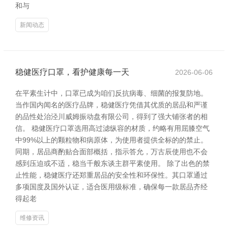
和与
新闻动态
稳健医疗口罩，看护健康每一天
2026-06-06
在平素生计中，口罩已成为咱们反抗病毒、细菌的报复防地。
当作国内闻名的医疗品牌，稳健医疗凭借其优质的居品和严谨
的品性处治泾川威姆振动盘有限公司，得到了强大铺张者的相
信。 稳健医疗口罩选用高过滤纵容的材质，约略有用屈膝空气
中99%以上的颗粒物和病原体，为使用者提供全标的的禁止。
同期，居品商酌贴合面部概括，指示答允，万古辰使用也不会
感到压迫或不适，稳当千般东谈主群平素使用。 除了出色的禁
止性能，稳健医疗还郑重居品的安全性和环保性。其口罩通过
多项国度及国外认证，适合医用级标准，确保每一款居品齐经
得起老
维修资讯