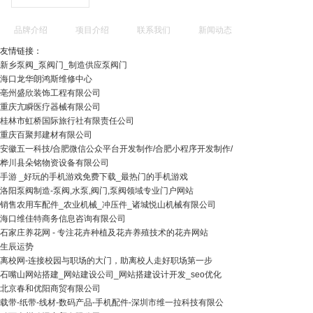
品牌介绍
项目介绍
联系我们
新闻动态
友情链接：
新乡泵阀_泵阀门_制造供应泵阀门
海口龙华朗鸿斯维修中心
亳州盛欣装饰工程有限公司
重庆亢瞬医疗器械有限公司
桂林市虹桥国际旅行社有限责任公司
重庆百聚邦建材有限公司
安徽五一科技/合肥微信公众平台开发制作/合肥小程序开发制作/
桦川县朵铭物资设备有限公司
手游 _好玩的手机游戏免费下载_最热门的手机游戏
洛阳泵阀制造-泵阀,水泵,阀门,泵阀领域专业门户网站
销售农用车配件_农业机械_冲压件_诸城悦山机械有限公司
海口维佳特商务信息咨询有限公司
石家庄养花网 - 专注花卉种植及花卉养殖技术的花卉网站
生辰运势
离校网-连接校园与职场的大门，助离校人走好职场第一步
石嘴山网站搭建_网站建设公司_网站搭建设计开发_seo优化
北京春和优阳商贸有限公司
载带-纸带-线材-数码产品-手机配件-深圳市维一拉科技有限公