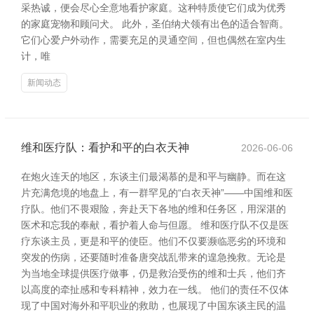
采热诚，便会尽心全意地看护家庭。这种特质使它们成为优秀
的家庭宠物和顾问犬。 此外，圣伯纳犬领有出色的适合智商。
它们心爱户外动作，需要充足的灵通空间，但也偶然在室内生
计，唯
新闻动态
维和医疗队：看护和平的白衣天神
2026-06-06
在炮火连天的地区，东谈主们最渴慕的是和平与幽静。而在这
片充满危境的地盘上，有一群罕见的“白衣天神”——中国维和医
疗队。他们不畏艰险，奔赴天下各地的维和任务区，用深湛的
医术和忘我的奉献，看护着人命与但愿。 维和医疗队不仅是医
疗东谈主员，更是和平的使臣。他们不仅要濒临恶劣的环境和
突发的伤病，还要随时准备唐突战乱带来的遑急挽救。无论是
为当地全球提供医疗做事，仍是救治受伤的维和士兵，他们齐
以高度的牵扯感和专科精神，效力在一线。 他们的责任不仅体
现了中国对海外和平职业的救助，也展现了中国东谈主民的温