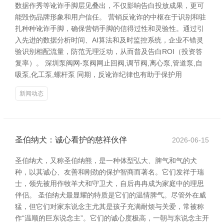
数据作秀等讹诈手脚层见叠出，不仅影响告白投放成果，更可
能毁伤品牌形象和用户信任。 营销反讹诈的中枢在于识别和驻
扎种种讹诈手脚，确保营销手脚的信得过性和灵验性。通过引
入先进的数据分析时间、AI算法和及时监控系统，企业不错灵
验识别相配流量，防范无理泛动，从而普及告白ROI（投资答
复率）。 深圳泵阀网-泵阀网止回阀,调节阀,离心泵,管道泵,自
吸泵,化工泵,螺杆泵 同期，反讹诈纪律也有助于保护用
新闻动态
圣伯纳犬：诚心看护的慈祥伙伴
2026-06-15
圣伯纳犬，又称圣伯纳熊，是一种体型弘大、脾气和气的犬
种，以其诚心、友善和刚劲的保护智商而著名。它们发祥于瑞
士，领先被用作牧羊犬和守卫犬，自后冉冉成为家庭中的理思
伴侣。 圣伯纳犬最显耀的特质是它们的温情脾气。尽管外在威
猛，但它们对家东说念主尤其是孩子充满耐烦与关爱，常被称
作“温顺的巨东说念主”。它们的诚心度极高，一朝与东说念主开