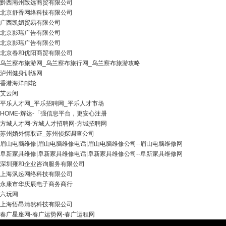
黔西南州致远商贸有限公司
北京舒香网络科技有限公司
广西凯媚贸易有限公司
北京影瑶广告有限公司
北京影瑶广告有限公司
北京春和优阳商贸有限公司
乌兰察布旅游网_乌兰察布旅行网_乌兰察布旅游攻略
泸州健身训练网
香港海洋邮轮
艾云闲
平乐人才网_平乐招聘网_平乐人才市场
HOME-辉达-「强信息平台，更安心注册
方城人才网-方城人才招聘网-方城招聘网
苏州婚外情取证_苏州侦探调查公司
眉山电脑维修|眉山电脑维修电话|眉山电脑维修公司--眉山电脑维修网
阜新家具维修|阜新家具维修电话|阜新家具维修公司--阜新家具维修网
深圳雍和企业咨询服务有限公司
上海沨起网络科技有限公司
永康市华庆辰电子商务商行
六玩网
上海悟昂清然科技有限公司
春广星座网-春广运势网-春广运程网