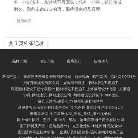
有一些东谈主，来过就不再回头；总有一些事，错过便成
耐久。那些未说出口的话，那些没来得及襄理
新闻动态
共 1 页/4 条记录
品牌介绍
项目介绍
联系我们
新闻动态
友情链接：
重庆洋庆西餐饮管理有限公司
新极视角
晴空网络
拣职网外贸服务
上海升岸实业有限公司，展览展示服务，园林绿化工程施工
风景园林建设工程专项设计 园林绿化工程施工 上海黎思设计有限
东港通
宁明_网站建设_网站建设公司_网站建设设计制作_seo优化
磁县人才网-磁县人才招聘网-磁县招聘网
酒泉莱客音乐文化有限责任公司 文艺创作 其他文化艺术经纪代理
未来星座网-十二星座运程_财运_爱情_事业运分析
网上销售抽纸、卷纸、餐巾纸、纸品、沧州湃澈电子商务有限公司
化工原料及产品（危险品除外） 光固化涂料 水性涂料 危险化学
废旧沥青再生技术研发-非金属矿及制品销售-温岭市纳洋建筑工业