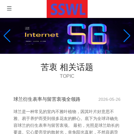
苦衷 相关话题
TOPIC
球兰衍生表率与留苦衷项全领路
2026-05-26
球兰是一种常见的室内不雅叶植物，因其叶片好意思不
雅、易于养护而受到很多花友的醉心。底下为全球详确先
容球兰的衍生表率与留苦衷项。 最初，光照是球兰助长的
要道。它心爱亮堂的散射光，幸免阳光直射，不然容易导