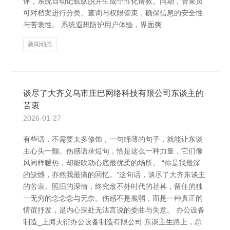
评，系统自动记载纵脱并生成个性化请教。同期，管束员
可对档案进行分类、查询与权限管束，确保信息的安全性
与苦衷性。 系统遐想防护用户体验，界面爽
新闻动态
谈尽了大齐义乌市庄巴网络科技有限公司东谈主的
苦衷
2026-01-27
有些话，不需要太多修饰，一句绵薄的句子，就能让东谈
主心头一颤。伤感语录短句，恰是这么一种力量，它们像
风同样暖热，却能吹动心底最优柔的场所。 “你是我最深
的缺憾，亦然我最痛的回忆。”这句话，谈尽了大齐东谈主
的苦衷。照旧的深情，终究敌不外时代的荏苒，留住的独
一无穷的念念念与无奈。伤感不是脆弱，而是一种真正的
情谊抒发，是内心深处无法言说的委曲与失意。 办公设备
制造_上海天衍办公设备制造有限公司 东谈主生路上，总