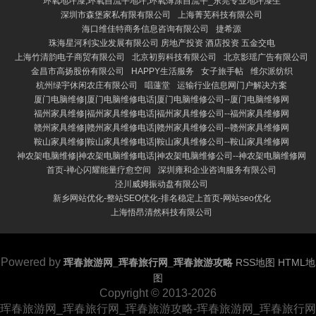
环氧地坪漆,环氧自流平地坪,环氧薄涂自流平_东莞专业地坪漆生
深圳市森堡家私有限有限公司
上海菁芜科技有限公司
海口维佳特商务信息咨询有限公司
捷希源
珠海星河利实业发展有限公司 房地产投资 酒店投资 五金交电
上海竹清韵电子商贸有限公司
北京初剪科技有限公司
北京影瑶广告有限公司
金昌市高扬股份有限公司
HAPPY生活服务
女子旅手帖
维尔派纺织
杭州绿宇休闲农庄有限公司
唱蓮堂
运输行业信息网门户解决方案
厦门电脑维修|厦门电脑维修电话|厦门电脑维修公司--厦门电脑维修网
福州家具维修|福州家具维修电话|福州家具维修公司--福州家具维修网
赣州家具维修|赣州家具维修电话|赣州家具维修公司--赣州家具维修网
鞍山家具维修|鞍山家具维修电话|鞍山家具维修公司--鞍山家具维修网
神农架电脑维修|神农架电脑维修电话|神农架电脑维修公司--神农架电脑维修网
首页-禅心闪耀能量疗愈空间
深圳雍和企业咨询服务有限公司
泾川威姆振动盘有限公司
新乡网站优化-整站SEO优化-排名稳定上首页-网站seo优化
上海悟昂清然科技有限公司
Powered by
珲春旅游网_珲春旅行网_珲春旅游攻略
RSS地图
HTML地
图
Copyright
© 2013-2026
珲春旅游网_珲春旅行网_珲春旅游攻略-珲春旅游网_珲春旅行网