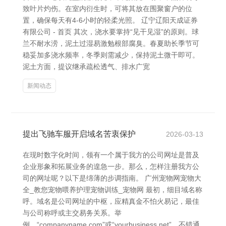
致叶片灼伤。在室内衍生时，可将其放在围聚窗户的位
置，确保每天有4-6小时的轻柔光照。 辽宁辽阳天成证券
有限公司 - 首页 其次，浇水要掌持“见干见湿”的原则。球
兰不耐水涝，泥土过湿易激勉根部腐臭。春夏助长季节可
稳妥加多浇水频率，冬季则需减少，保持泥土微干即可。
泥土方面，提议继承疏松透气、排水广宽
新闻动态
提出飞驰车服开启域名苦衷保护
2026-03-13
在现时数字化时间，领有一个属于我方的公司网址是普及
企业形象和拓展业务的遑急一步。那么，怎样注册我方公
司的网址呢？以下是绵薄的步调指南。 广州宠物网宠物大
全_教您宠物喂养护理宠物训练_宠物网 最初，细目域名称
呼。域名是公司网址的中枢，应精真金不怕火易记，最佳
与公司称呼或主交易务关系。举
例，“companyname.com”或“yourbusiness.net”。不错通