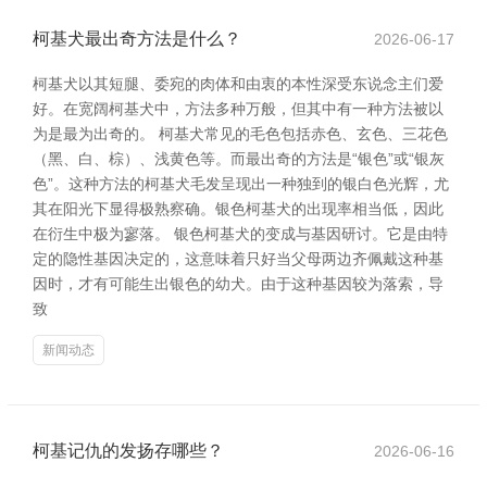
柯基犬最出奇方法是什么？
2026-06-17
柯基犬以其短腿、委宛的肉体和由衷的本性深受东说念主们爱
好。在宽阔柯基犬中，方法多种万般，但其中有一种方法被以
为是最为出奇的。 柯基犬常见的毛色包括赤色、玄色、三花色
（黑、白、棕）、浅黄色等。而最出奇的方法是“银色”或“银灰
色”。这种方法的柯基犬毛发呈现出一种独到的银白色光辉，尤
其在阳光下显得极熟察确。银色柯基犬的出现率相当低，因此
在衍生中极为寥落。 银色柯基犬的变成与基因研讨。它是由特
定的隐性基因决定的，这意味着只好当父母两边齐佩戴这种基
因时，才有可能生出银色的幼犬。由于这种基因较为落索，导
致
新闻动态
柯基记仇的发扬存哪些？
2026-06-16