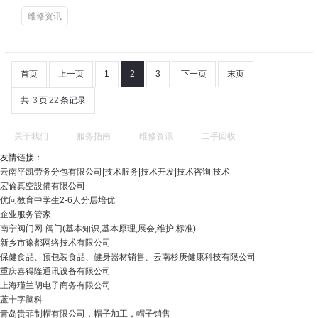
维修资讯
首页
上一页
1
2
3
下一页
末页
共
3
页
22
条记录
关于我们
服务指南
维修资讯
二手回收
友情链接：
云南平凯劳务分包有限公司|技术服务|技术开发|技术咨询|技术
宏倫真空設備有限公司
优问教育中学生2-6人分层培优
企业服务管家
南宁阀门网-阀门(基本知识,基本原理,展会,维护,标准)
新乡市豫都网络技术有限公司
保健食品、预包装食品、健身器材销售、云南杉庚健康科技有限公司
重庆喜得隆通讯设备有限公司
上海瑾兰胡电子商务有限公司
蓝十字脑科
青岛贵菲制帽有限公司，帽子加工，帽子销售