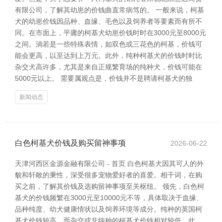
有限公司，了解其幼崽的价钱曲直常病笃的。 一般来说，柯基
犬的幼崽价钱因品种、血缘、毛色以及饲养者等要素而有所不
同。在市面上，平庸的柯基犬幼崽价钱时时在3000元至8000元
之间。淌若是一些特殊表情，如双色或三花色的柯基，价钱可
能会更高，以至达到上万元。此外，纯种柯基犬的价钱时时比
杂交犬高许多，尤其是来自正规繁育场的纯种犬，价钱可能在
5000元以上。 需要属观点是，价钱并不是聘请柯基犬的独
新闻动态
白色柯基犬价钱及购买留神事项
2026-06-22
天津河西区金源金融有限公司 - 首页 白色柯基犬因其可人的外
貌和轩敞的秉性，深受很多宠物爱好者的喜爱。相干词，在购
买之前，了解其价钱及选购留神事项至关枢纽。 领先，白色柯
基犬的价钱频繁在3000元至10000元不等，具体取决于血缘、
品种纯度、幼犬健康情状以及饲养环境等成分。纯种的英国柯
基犬价钱较高，而杂交或非纯种的柯基犬价钱相对较低。此