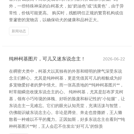
外，一些特殊神采的白柯基犬，如“奶油色”或“浅黄色”，由于异
常性，价钱可能更高。 购买时，残酷聘任正规的繁育机构或信
誉邃密的宠物店，以确保幼犬的健康和品种正大。
新闻动态
纯种柯基图片，可儿又迷东说念主！
2026-06-22
在稠密犬类中，柯基犬以其独有的外形和晴明的脾气深受东说
念主们醉心。尤其是纯种柯基，更是凭借其可儿的相貌成为好
多宠物爱好者的梦中情犬。而一张高质地的**纯种柯基图片**，
时常能瞬息收拢东说念主的心。 纯种柯基，尤其是彭布罗克柯
基，领有小巧玲珑的体魄、好听的脸庞和标记性的“小短腿”，让
东说念主一见难忘。它们的眼光认知亮堂，充满活泼与智慧，
仿佛能识破东说念主心。非论是蹲坐、奔走也曾撒娇，王人懒
散着一种难以不平的魔力。正因如斯，好多东说念主在看到**纯
种柯基图片**时，王人会忍不住发出“好可儿”的惊羡