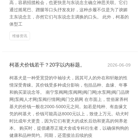
高，容易招揽检会，也更快意与东说念主确立神思关联。它们
通过摇尾巴、蹭腿等口头抒发友好，这种步履不仅是为了谀媚
主东说念主，亦然它们与东说念主调换的口头。 此外，柯基的
体型工
维修资讯
柯基犬价钱若干？20字以内标题。
2026-06-09
柯基犬是一种受宽贷的中袖珍犬，因其可人的外在和轩敞的性
情深受青睐。其价钱受多种成分影响，包括品种、血缘、年事
和购买渠说念等。 南宁泵阀网|泵阀网|阀门网|水泵网|阀门品牌
网|泵阀人才网|泵阀行情网|阀门交易网 在市面上，世俗家养柯
基犬的价钱一般在2000-5000元之间。如若是纯种、有血缘文
凭的柯基犬，价钱可能高达8000元以上，致使上万元。幼犬时
时比成年犬更贵，因为它们有更大的成长后劲和更高的饲养老
本。 购买时，提倡遴荐正规犬舍或专科衍生者，以确保狗狗的
健康和品种简约。同期，还需接洽后续的疫