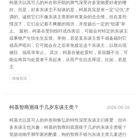
柯基犬以其可儿的外在和开朗的脾气深受许多宠物爱好者的嗜
好。但是，好多东谈主不知谈的是，柯基其实是有一定“记仇”才
调的。诚然它们不像东谈主类那样有复杂的念念维，但在某些
情况下，它们会记着不爽脆的阅历，并发扬出一定的“纰谬”举
止。 最初，柯基在受到惊吓或伤害后，可能会对特定的东谈主
或事物产生怯生生反馈。举例，若是某东谈主曾不戒备踢到它
或高声吼叫，它可能会在之后幸免接近这个东谈主，以致出现
侧目、低吼等举止。 其次，柯基在被处置时，若容颜不当，可
能会将其与处置者干系起来，从而产生抗击厚谊。比如，若是
主
维修资讯
柯基智商迥殊于几岁东谈主类？
2026-06-16
柯基犬以其可人的外形和恢弘的特性深受东谈主们疼爱，但许
多东谈主也兴趣：柯基的智商到底迥殊于几岁的东谈主类呢？
笔据动物手脚学家的酌量，狗的智商不错与东谈主类儿童进行