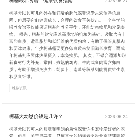
柯基喂养食谱：健康饮食指南
2026-06-27
柯基犬以其可儿的外在和轩敞的脾气深受深爱吉宏旅游信息
网，但思要它们健康成长，合理的饮食至关伏击。一个科学的
喂养食谱不仅能保证柯基的养分平衡，还能防患痴肥和常见疾
病。 领先，柯基的饮食应以高质地的狗粮为基础。袭取含有丰
富卵白质、适量脂肪和低纤维的优质狗粮，有助于保管其肌肉
和要津健康。年少柯基需要更多卵白质来复旧滋长发育，而成
年柯基则应罢休热量摄入，幸免痴肥。 其次，不错合适添加崭
新食材行为补充。举例，煮熟的鸡肉、牛肉或鱼肉富含卵白
质，有助于增强免疫力；胡萝卜、南瓜等蔬菜则能提供维生素
和膳食纤维。
维修资讯
柯基犬幼崽价钱是几许？
2026-06-24
柯基犬以其可人的短腿和明朗的秉性深受许多宠物爱好者的深
爱。但是，关于思要养一只柯基犬的销耗者来说北京慧遇商贸