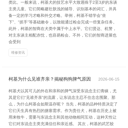
类比。一般来说，柯基犬的技艺水平大致迥殊于2至3岁的东谈
主类儿童。它们简略建壮肤浅的辅导、识别基本的词汇，并具
备一定的学习才略和外交才略。举例，柯基不错学会“坐
下”、“抓手”等基础敕令，以致能通过检会完成一些复杂任务。
此外，柯基的智商在犬类中属于中上水平。它们贤达、机警，
对主东谈主相配赤忱，也容易检会。不外，它们的智商进展也
会受到
维修资讯
柯基为什么见谁齐亲？揭秘狗狗脾气原因
2026-06-15
柯基犬以其可儿的外在和亲和的脾气深受东说念主们青睐，尤
其是它们“见谁齐亲”的流露，让东说念主忍不住念念围聚。那
么，为什么柯基会如斯温存呢？ 当先，柯基的品种特质决定了
它们天生具有热烈的搪塞需求。作为责任犬，柯基在历史上被
用来牧牛，需要与东说念主和其他动物相同互动，这种天性让
它们对东说念主类充满信任和亲近感。 其次，柯基的武艺较