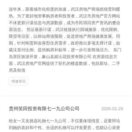
连年来，跟着城市化程度的加速，武汉房地产商场抓续受到暖
热。为了更好地管事购房者和投资者，武汉市房地产官方网站
不休更新计谋信息与房源数据，成为市民得回房产资讯的蹙迫
渠说念。 凭证最新计谋，武汉链接执行因城施策，优化限购、
限贷等治安，以褂讪商场预期，促进房地产商场健康发展。同
期，针对刚需和改善型住房需求，政府推出多项支撑计谋，如
裁汰首付比例、提供购房补贴等，进一步引发商场活力。 东门
岛景区旅游开发，象山县妮沁花投资有限公司 在房源信息方
面，武汉房地产官网提供了驻扎的楼盘数据，包括新址、二手
房及租借
维修资讯
贵州笑田投资有限七一九公司公司
2026-01-29
给女一又友挑选礼物七一九公司，不仅要体现情意，还要辩论
到她的喜好和个性。合适的礼物可以抒发爱意，也能让心扉更