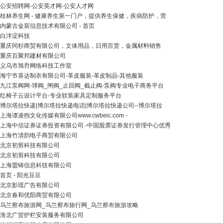
公安招聘网-公安英才网-公安人才网
桂林养生网 - 健康养生第一门户，提供养生保健，疾病防护，营
内蒙古金宸信息技术有限公司 - 首页
白洋淀科技
重庆同杉商贸有限公司，文体用品，日用百货，金属材料销售
重庆百聚邦建材有限公司
义乌市旭乔网络科技工作室
海宁市喜达制衣有限公司-革皮服装-革皮制品-其他服装
九江泵阀网-球阀_闸阀_止回阀_截止阀-泵阀专业电子商务平台
红椅子云设计平台-专业软装家具定制服务平台
博尔塔拉快递|博尔塔拉快递电话|博尔塔拉快递公司--博尔塔拉
上海谭凌煦文化传媒有限公司www.cwbeic.com -
上海中信证券证券投资有限公司 -中国股票证券发行管理中心优秀
上海竹清韵电子商贸有限公司
北京初剪科技有限公司
北京初剪科技有限公司
上海盟铸信息科技有限公司
首页 - 阳光豆豆
北京影瑶广告有限公司
北京春和优阳商贸有限公司
乌兰察布旅游网_乌兰察布旅行网_乌兰察布旅游攻略
淮北广贺护栏安装服务有限公司