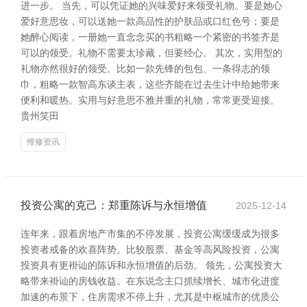
进一步。 当先，可以凭证她的兴味爱好来领受礼物。要是她心
爱好意思妆，可以送她一款高品性的护肤品或口红色号；要是
她醉心阅读，一册她一直念念买的书粗略一个紧密的书签齐是
可以的领受。礼物不需要太珍藏，但要经心。 其次，实用型的
礼物亦然很好的领受。比如一款先锋的包包、一条得志的领
巾，粗略一款智高东谈主表，这些齐能在过去生计中给她带来
便利和暖热。实用与好意思不雅并重的礼物，常常更受迎接。
贵州笑田
维修资讯
投资公寓的克己：郑重陈诉与永恒增值
2025-12-14
连年来，跟着房地产市集的不停发展，投资公寓缓缓成为很多
投资者戒备的欢喜阵势。比较股票、基金等高风险投资，公寓
投资具有更褂讪的陈诉和永恒增值的后劲。 领先，公寓投资大
略带来褂讪的房钱收益。在东说念主口抓续增长、城市化进度
加速的布景下，住房需求不停上升，尤其是中枢城市的优质公