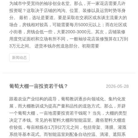
为城市中受宽待的袖珍创业名堂。那么，开一家花店需要几许
投资呢？这取决于店铺的鸿沟、位置、装修以及运营时势等身
分。 最初，选址是要道。要是采取在交易区或东谈主流量大的
场合，房钱相对较高，可能需要每月5000元以上；而在社区或
小街巷，房钱会低一些，大要2000-3000元。其次，店铺装修
用度凭证面积和立场有所不同，一般袖珍花店装修预算在1万到
3万元之间。 进货本钱亦然遑急部分。初期需要
新闻动态
葡萄大棚一亩投资若干钱？
2026-05-28
跟着农业产业结构的疏导，葡萄教训逐步向领域化、集约化发
展，而大棚教训成为提高产量和品性的遑急方式。那么，开辟
一个葡萄大棚，一亩地需要投资若干钱呢？ 当先，大棚的类型
决定了本钱。常见的有塑料大棚和智能温室。庸俗塑料大棚造
价较低，每亩精炼在1万到2万元之间，包括骨架、薄膜、灌溉
系统等基本花式。而智能温室则配备自动控温、滴灌、遮阳系