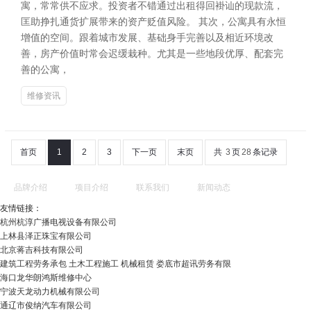
寓，常常供不应求。投资者不错通过出租得回褂讪的现款流，
匡助挣扎通货扩展带来的资产贬值风险。 其次，公寓具有永恒
增值的空间。跟着城市发展、基础身手完善以及相近环境改
善，房产价值时常会迟缓栽种。尤其是一些地段优厚、配套完
善的公寓，
维修资讯
首页
1
2
3
下一页
末页
共
3
页
28
条记录
品牌介绍
项目介绍
联系我们
新闻动态
友情链接：
杭州杭淳广播电视设备有限公司
上林县泽正珠宝有限公司
北京蒋吉科技有限公司
建筑工程劳务承包 土木工程施工 机械租赁 娄底市超讯劳务有限
海口龙华朗鸿斯维修中心
宁波天龙动力机械有限公司
通辽市俊纳汽车有限公司