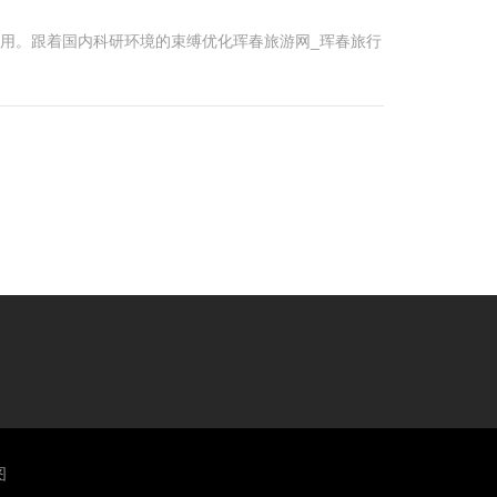
作用。跟着国内科研环境的束缚优化珲春旅游网_珲春旅行
图