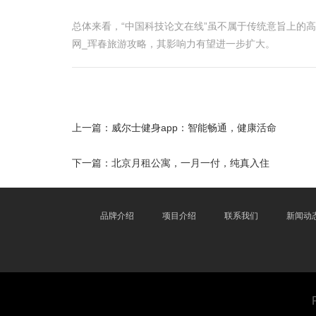
总体来看，“中国科技论文在线”虽不属于传统意旨上的
网_珲春旅游攻略，其影响力有望进一步扩大。
上一篇：
威尔士健身app：智能畅通，健康活命
下一篇：
北京月租公寓，一月一付，纯真入住
品牌介绍
项目介绍
联系我们
新闻动