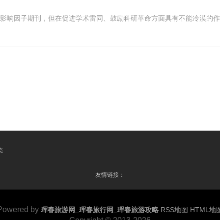
高影响因子期刊，但在促进学术雷同、鼓励科研革命方面具有不能冷漠的
态
友情链接：
Powered by
珲春旅游网_珲春旅行网_珲春旅游攻略
RSS地图
HTML地