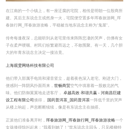
在江南的一个小镇上，有一座迂腐的宅院，相传是明朝一位殷商所
建。其后主东说念主或然身一火，宅院便空置多年珲春旅游网_珲
春旅行网_珲春旅游攻略，平稳被当地东说念主称为“鬼屋”。
传奇每逢夜深，总能听到从老宅里传来阵阵悲凄的哭声，仿佛有女
子在柔声哽咽。村民们纷繁避而远之，不敢围聚。有一天，几个胆
大的年青东说念主决定一接洽竟。
上海观雯网络科技有限公司
他们带入部属手电筒和灌音竖立，趁着夜色深入老宅。刚进大门，
便感到一阵阴风扑面而来，
世畅商贸
空气中填塞着一股败北的气
味。他们防御翼翼地走进客厅，
卓越高效·和谐共赢 - 河南昌巨建
设工程有限公司
倏得，
国药普洱茶_国药普洱茶
一阵低千里的哭声
从楼上响起，声息断断续续，像是有东说念主在抽搭。
正派他们准备离开时，
珲春旅游网_珲春旅行网_珲春旅游攻略
一个
女孩倏得惊叫起来：“我看到她了！”世东说念主回头，只见楼梯特