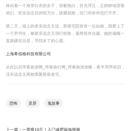
殊站着一个身穿白衣的女子，容貌煞白，目光浮泛，正静静地望着
他们。世东说念目的惶万分，拔腿就跑，但门却奈何也打不开。
第二天，镇上的老东说念主说，那座宅院曾有一位姑娘，因爱上了
一个穷书生，被家东说念主强行拆散，最终投井自裁。她的魂魄一
直踌躇在旧居，寻找未了的心愿。
上海希佰格科技有限公司
从此以后珲春旅游网_珲春旅行网_珲春旅游攻略，夜半哭声依旧，
没东说念主再敢围聚那座老宅。
恐怖
灵异
鬼故事
上一篇：
一周瘦10斤！入门减肥瑜伽视频