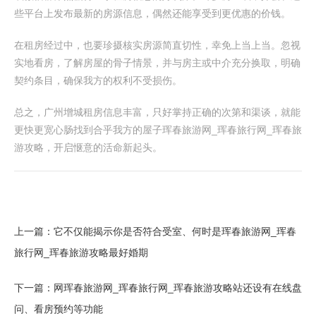
些平台上发布最新的房源信息，偶然还能享受到更优惠的价钱。
在租房经过中，也要珍摄核实房源简直切性，幸免上当上当。忽视
实地看房，了解房屋的骨子情景，并与房主或中介充分换取，明确
契约条目，确保我方的权利不受损伤。
总之，广州增城租房信息丰富，只好掌持正确的次第和渠谈，就能
更快更宽心肠找到合乎我方的屋子珲春旅游网_珲春旅行网_珲春旅
游攻略，开启惬意的活命新起头。
上一篇：
它不仅能揭示你是否符合受室、何时是珲春旅游网_珲春
旅行网_珲春旅游攻略最好婚期
下一篇：
网珲春旅游网_珲春旅行网_珲春旅游攻略站还设有在线盘
问、看房预约等功能