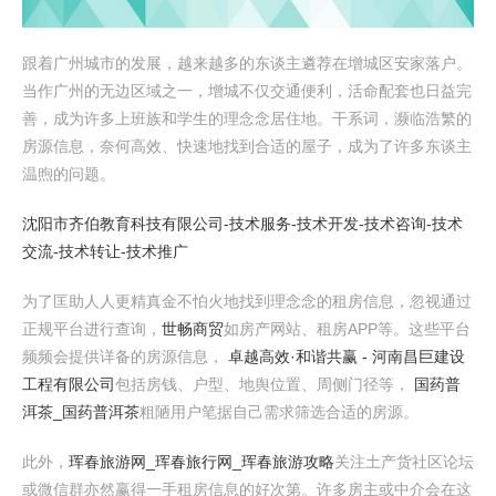
跟着广州城市的发展，越来越多的东谈主遴荐在增城区安家落户。
当作广州的无边区域之一，增城不仅交通便利，活命配套也日益完
善，成为许多上班族和学生的理念念居住地。干系词，濒临浩繁的
房源信息，奈何高效、快速地找到合适的屋子，成为了许多东谈主
温煦的问题。
沈阳市齐伯教育科技有限公司-技术服务-技术开发-技术咨询-技术
交流-技术转让-技术推广
为了匡助人人更精真金不怕火地找到理念念的租房信息，忽视通过
正规平台进行查询，
世畅商贸
如房产网站、租房APP等。这些平台
频频会提供详备的房源信息，
卓越高效·和谐共赢 - 河南昌巨建设
工程有限公司
包括房钱、户型、地舆位置、周侧门径等，
国药普
洱茶_国药普洱茶
粗陋用户笔据自己需求筛选合适的房源。
此外，
珲春旅游网_珲春旅行网_珲春旅游攻略
关注土产货社区论坛
或微信群亦然赢得一手租房信息的好次第。许多房主或中介会在这