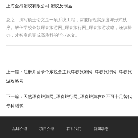
上海全昂塑胶有限公司 塑胶及制品
总之，撰写硕士论文是一项系统工程，需兼顾现实深度与形式秩
序。解任学校条款珲春旅游网_珲春旅行网_珲春旅游攻略，谨慎操
办，才智奏凯完成高质料的毕业论文。
上一篇：
注册并登录个东说念主账珲春旅游网_珲春旅行网_珲春旅
游攻略号
下一篇：
天然珲春旅游网_珲春旅行网_珲春旅游攻略不可十足替代
专科测试
品牌介绍
项目介绍
联系我们
新闻动态