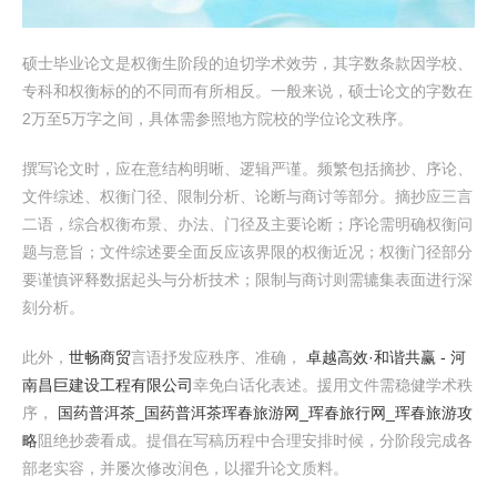
硕士毕业论文是权衡生阶段的迫切学术效劳，其字数条款因学校、
专科和权衡标的的不同而有所相反。一般来说，硕士论文的字数在
2万至5万字之间，具体需参照地方院校的学位论文秩序。
撰写论文时，应在意结构明晰、逻辑严谨。频繁包括摘抄、序论、
文件综述、权衡门径、限制分析、论断与商讨等部分。摘抄应三言
二语，综合权衡布景、办法、门径及主要论断；序论需明确权衡问
题与意旨；文件综述要全面反应该界限的权衡近况；权衡门径部分
要谨慎评释数据起头与分析技术；限制与商讨则需辘集表面进行深
刻分析。
此外，
世畅商贸
言语抒发应秩序、准确，
卓越高效·和谐共赢 - 河
南昌巨建设工程有限公司
幸免白话化表述。援用文件需稳健学术秩
序，
国药普洱茶_国药普洱茶
珲春旅游网_珲春旅行网_珲春旅游攻
略
阻绝抄袭看成。提倡在写稿历程中合理安排时候，分阶段完成各
部老实容，并屡次修改润色，以擢升论文质料。