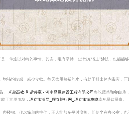
是一件难以对峙的事情。其实，唯有掌持一些“懒东谈主”妙技，也能能够
代谢，增强饱腹感，减少食欲。每天饮用敷裕的水，有助于排出体内毒素，
食品，
卓越高效·和谐共赢 - 河南昌巨建设工程有限公司
多吃蔬菜和卵白质
有助于富厚血糖，
珲春旅游网_珲春旅行网_珲春旅游攻略
幸免暴饮暴食。
碾儿、爬楼梯、作念简单的拉伸，王人能加多平时糜掷。即使坐在办公室，