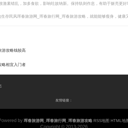
会导致激素错乱，加多食欲，影响吐故纳新。保持轨则作息，有助于躯壳更好
生存民风珲春旅游网_珲春旅行网_珲春旅游攻略，就能能够瘦身，健康
旅游攻略钱较高
攻略相宜入门者
态
友情链接：
Powered by
珲春旅游网_珲春旅行网_珲春旅游攻略
RSS地图
HTML地
Copyright
© 2013-2026