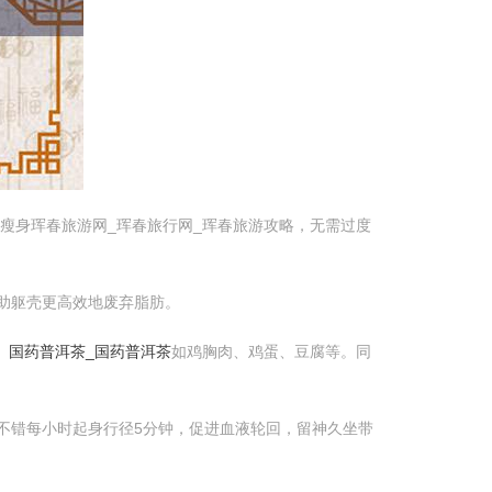
瘦身珲春旅游网_珲春旅行网_珲春旅游攻略，无需过度
匡助躯壳更高效地废弃脂肪。
，
国药普洱茶_国药普洱茶
如鸡胸肉、鸡蛋、豆腐等。同
也不错每小时起身行径5分钟，促进血液轮回，留神久坐带