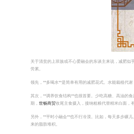
关于清贫的上班族或不心爱融会的东谈主来说，减肥似乎
劳累。
领先，**多喝水**是简单有用的减肥花式。水能栽植
其次，**调养饮食结构**也很首要。少吃高糖、高油的
期，
世畅商贸
收尾主食摄入，接纳粗粮代替精米白面，
另外，**平时小融会**也不行冷漠。比如，每天多步
来的脂肪堆积。