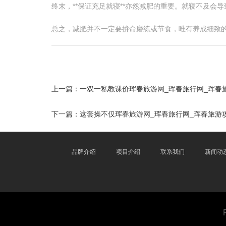
终末，**保证充足就寝**亦然减肥的重要。就寝不及
总之，减肥并不一定要拚命磨练或节食，唯有养成细致的
上一篇：
一双一私教课价珲春旅游网_珲春旅行网_珲春
下一篇：
这套操不仅珲春旅游网_珲春旅行网_珲春旅游
品牌介绍
项目介绍
联系我们
新闻动