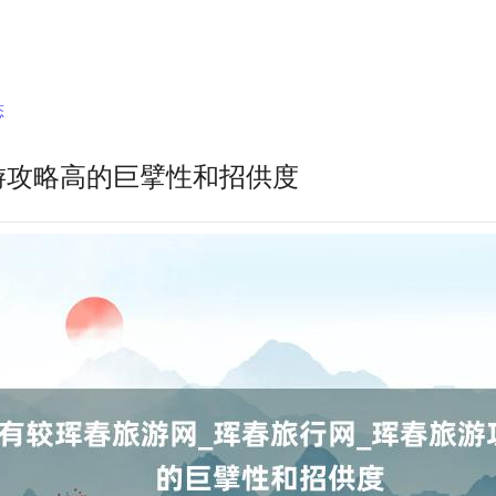
态
游攻略高的巨擘性和招供度