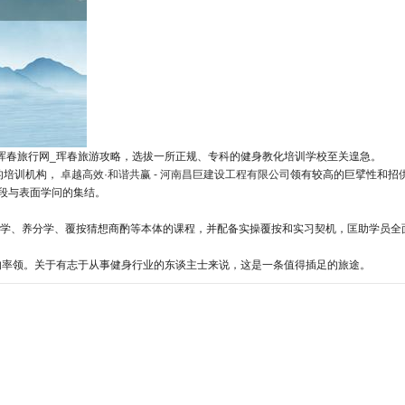
珲春旅行网_珲春旅游攻略，选拔一所正规、专科的健身教化培训学校至关遑急。
结的培训机构，
卓越高效·和谐共赢 - 河南昌巨建设工程有限公司
领有较高的巨擘性和招
手段与表面学问的集结。
学、养分学、覆按猜想商酌等本体的课程，并配备实操覆按和实习契机，匡助学员全
的率领。关于有志于从事健身行业的东谈主士来说，这是一条值得插足的旅途。