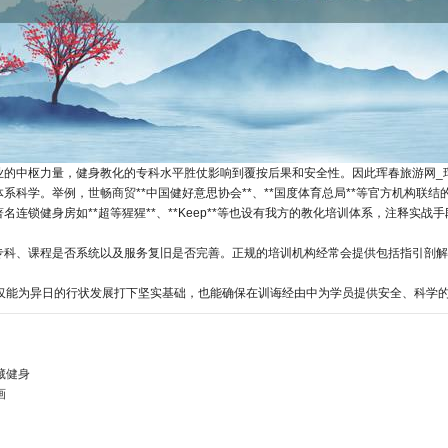
业的中枢力量，健身教化的专科水平胜仗影响到覆按后果和安全性。因此珲春旅游网_
体系科学。举例，
世畅商贸
**中国健好意思协会**、**国度体育总局**等官方机构联
名连锁健身房如**超等猩猩**、**Keep**等也设有我方的教化培训体系，注释实战
专科、课程是否系统以及服务复旧是否完善。正规的培训机构经常会提供包括指引剖解
不仅能为异日的行状发展打下坚实基础，也能确保在训诲经由中为学员提供安全、科学
藏健身
画