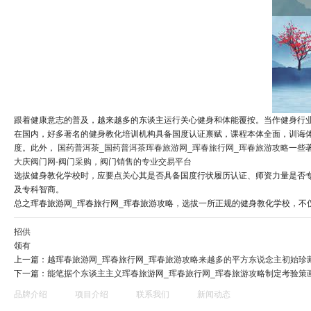
跟着健康意志的普及，越来越多的东谈主运行关心健身和体能覆按。当作健身行
在国内，好多著名的健身教化培训机构具备国度认证禀赋，课程本体全面，训诲
度。此外，
国药普洱茶_国药普洱茶
珲春旅游网_珲春旅行网_珲春旅游攻略
一些著
大庆阀门网-阀门采购，阀门销售的专业交易平台
选拔健身教化学校时，应要点关心其是否具备国度行状履历认证、师资力量是否
及专科智商。
总之珲春旅游网_珲春旅行网_珲春旅游攻略，选拔一所正规的健身教化学校，
招供
领有
上一篇：
越珲春旅游网_珲春旅行网_珲春旅游攻略来越多的平方东说念主初始珍
下一篇：
能笔据个东谈主主义珲春旅游网_珲春旅行网_珲春旅游攻略制定考验策
品牌介绍
项目介绍
联系我们
新闻动态