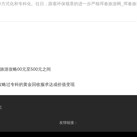
静方式化和专科化。往日，跟着环保规章的进一步严格珲春旅游网_珲春旅
旅游攻略00元至500元之间
攻略过专科的黄金回收服求达成价值变现
态
友情链接：