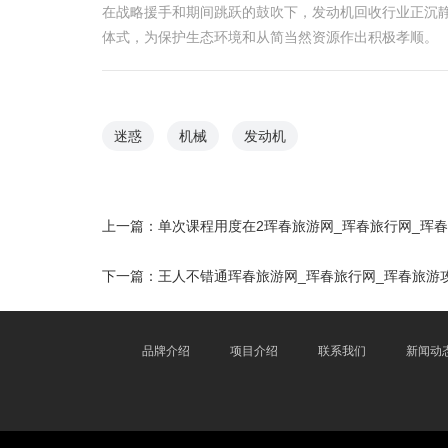
在战略援手和期间跳跃的鼓吹下，发动机回收行业正沉
体式，为保护生态环境和从简当然资源作出积极孝顺。
迷惑
机械
发动机
上一篇：
单次课程用度在2珲春旅游网_珲春旅行网_珲春
下一篇：
王人不错通珲春旅游网_珲春旅行网_珲春旅游
品牌介绍
项目介绍
联系我们
新闻动