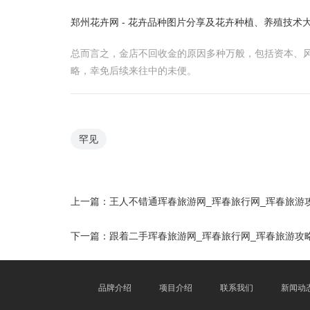
郑州花卉网 - 花卉品种图片分享及花卉种植、养殖技术
总而言之，金店不回收金的原因多种万般，包括资本、
略，幸免后续来往中的未便。
罕见
上一篇：
王人不错通珲春旅游网_珲春旅行网_珲春旅游
下一篇：
跟着二手珲春旅游网_珲春旅行网_珲春旅游攻
品牌介绍
项目介绍
联系我们
新闻动