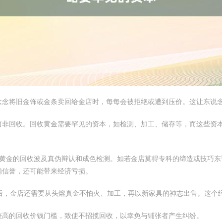
念念将旧金饰或金条卖回给金店时，每每会被拒绝或遭到压价。这让东说
而非回收。回收黄金需要罕见的资本，如检测、加工、储存等，而这些资
黄金的回收波及真伪辩认和成色检测。如若金店莫得专科的缔造或技巧
铺信誉，还可能带来经济亏损。
后，金店还需要从头熔真金不怕火、加工，再以新家具的神志出售。这个
较高的回收价钱门槛，致使不招揽回收，以幸免与铺张者产生纠纷。