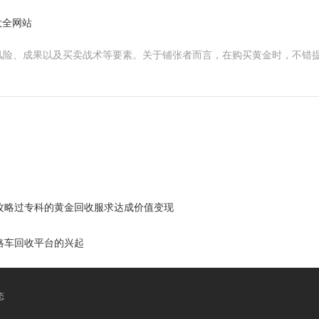
大全网站
风险、成果以及买卖战术等要素。关于铺张者而言，在购买黄金时，不错提
攻略过专科的黄金回收服求达成价值变现
略车回收平台的兴起
态