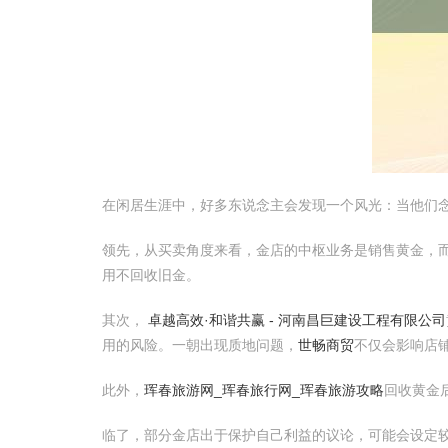
在闲居生涯中，好多东说念主会发现一个风光：当他们
领先，从买卖角度来看，金店的中枢业务是销售黄金，
用不回收旧金。
其次，
卓越高效·和谐共赢 - 河南昌巨建设工程有限公司
用的风险。一朝出现质地问题，
世畅商贸
不仅会影响店
此外，
珲春旅游网_珲春旅行网_珲春旅游攻略
回收黄金
临了，部分金店出于保护自己利益的议论，可能会设定