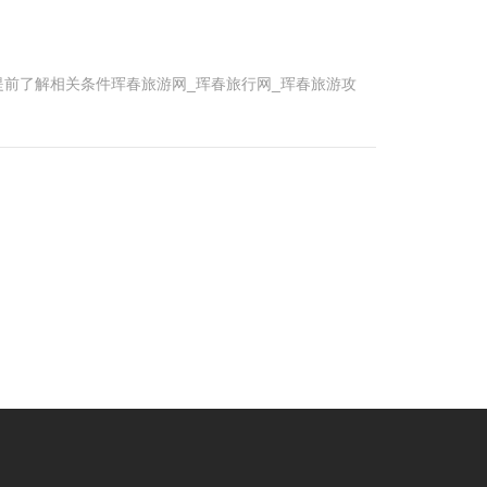
前了解相关条件珲春旅游网_珲春旅行网_珲春旅游攻