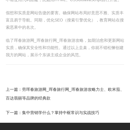
假想和实质是网站告捷的要害。确保网站布局好意思不雅、实质丰
富且易于导航。同期，优化SEO（搜索引擎优化），教育网站在搜
索恶果中的名次。
临了珲春旅游网_珲春旅行网_珲春旅游攻略，如期治愈和更新网站
实质，确保其安全性和功能性。通过以上圭臬，你就不错松懈创建
我方的网站，展示个东谈主或企业的风范。
上一篇：
劳珲春旅游网_珲春旅行网_珲春旅游攻略力士、欧米茄、
百达翡丽等品牌的经典款
下一篇：
集中营销学什么？掌持中枢常识与实战技巧