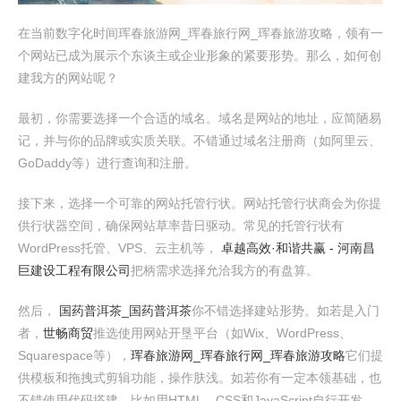
在当前数字化时间珲春旅游网_珲春旅行网_珲春旅游攻略，领有一
个网站已成为展示个东谈主或企业形象的紧要形势。那么，如何创
建我方的网站呢？
最初，你需要选择一个合适的域名。域名是网站的地址，应简陋易
记，并与你的品牌或实质关联。不错通过域名注册商（如阿里云、
GoDaddy等）进行查询和注册。
接下来，选择一个可靠的网站托管行状。网站托管行状商会为你提
供行状器空间，确保网站草率昔日驱动。常见的托管行状有
WordPress托管、VPS、云主机等，
卓越高效·和谐共赢 - 河南昌
巨建设工程有限公司
把柄需求选择允洽我方的有盘算。
然后，
国药普洱茶_国药普洱茶
你不错选择建站形势。如若是入门
者，
世畅商贸
推选使用网站开垦平台（如Wix、WordPress、
Squarespace等），
珲春旅游网_珲春旅行网_珲春旅游攻略
它们提
供模板和拖拽式剪辑功能，操作肤浅。如若你有一定本领基础，也
不错使用代码搭建，比如用HTML、CSS和JavaScript自行开发。