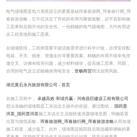
电气缱绻图是电力系统设立的要紧基础珲春旅游网_珲春旅行网_珲
春旅游攻略，它不仅决定了开拓的布局与聚拢面貌，还平直影响施
工恶果和后期开动的安全性。一份精确的电气缱绻图，大约有用进
步工程质地和施工恶果。
在缱绻阶段，工程师需要字据试验需求进行科学计较，合理安排配
电箱、开关、插座、澄澈走向等重要因素。精确的布局不错幸免澄
澈交叉、访佛布线等问题，减少材料铺张，提高施工恶果。同期，
合理的电气设立还能确保用电安全，
世畅商贸
镌汰故障风险。
湖北黄石永兴旅游有限公司 - 首页
在施工历程中，
卓越高效·和谐共赢 - 河南昌巨建设工程有限公司
想法准确的缱绻图是工东说念主操作的依据。通过图纸，
国药普
洱茶_国药普洱茶
施工东说念主员能快速泄露缱绻意图，明确装置
位置与接线面貌，
珲春旅游网_珲春旅行网_珲春旅游攻略
从而加速
施工程度，减少返工。此外，缱绻图还能四肢后期选藏和测验的要
紧参考，匡助技艺东说念主员赶快定位问题，提高运维恶果。