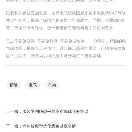
跟着智能化技艺的发展，当代电气缱绻图越来越多地秉承CAD等软
件进行绘画，提高了缱绻的精确度与可修改性。同期，勾通BIM技
艺，扫尾三维可视化，进一步进步了缱绻与施工的协同恶果。
总之珲春旅游网_珲春旅行网_珲春旅游攻略，一份科学、精确的电
气缱绻图，是保险工程质地、进步施工恶果的重要。只须在缱绻阶
段下足功夫，智商为后续的施工与开动打下坚实基础。
精确
电气
布局
上一篇：
服装罗列联想平面图布局优化有筹谋
下一篇：
六年龄数学优化想象谜底分解