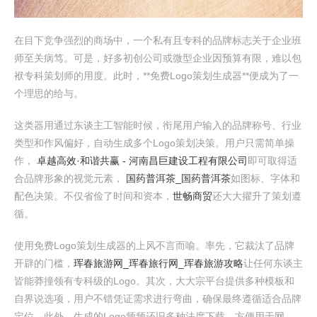
在目下竞争强烈的商场中，一个私有且专科的品牌标志关于企业班
师至关病笃。可是，好多初创公司或微型企业因预算有限，难以包
袱专科策划师的用度。此时，**免费Logo策划生成器**便成为了一
个理思的给与。
这类器用通过东谈主工智能时候，衔尾用户输入的品牌称号、行业
类型和作风偏好，自动生成多个Logo策划决策。用户只需简单操
作，
卓越高效·和谐共赢 - 河南昌巨建设工程有限公司
即可取得适
合品牌形象的视觉元素，
国药普洱茶_国药普洱茶
如图标、字体和
配色决策。不仅省俭了时间和资本，
世畅商贸
还大大擢升了策划遵
循。
使用免费Logo策划生成器的上风不言而喻。率先，它裁汰了品牌
开辟的门槛，
珲春旅游网_珲春旅行网_珲春旅游攻略
让任何东谈主
皆能莽撞领有专科级的Logo。其次，大大宗平台提供多种模板和
自界说选项，用户不错凭证需求进行弯曲，确保最终遵循适合品牌
定位。此外，生成的Logo频频还旧多种法度下载，方便用于网