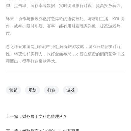
脚、点击率、留存率等数据，实时调遣推行计谋，提高投放着力。
终末，协作与步履亦然打造爆款的迫切技巧。与著明主播、KOL协
作，或举办限时步履、赛事，能有用引发玩家兴致，提高游戏热
度。
总之珲春旅游网_珲春旅行网_珲春旅游攻略，游戏营销需要计谋
性、转变性和实行力，只好全面布局，才智在横蛮的阛阓竞争中脱
颖而出，得手打造爆款游戏。
营销
规划
打造
游戏
上一篇：
财务属于文科也曾理科？