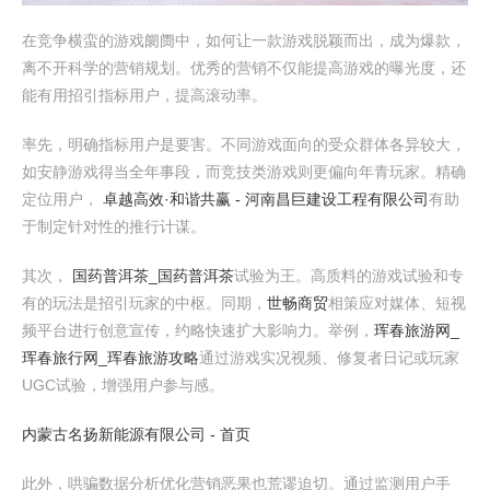
在竞争横蛮的游戏阛阓中，如何让一款游戏脱颖而出，成为爆款，
离不开科学的营销规划。优秀的营销不仅能提高游戏的曝光度，还
能有用招引指标用户，提高滚动率。
率先，明确指标用户是要害。不同游戏面向的受众群体各异较大，
如安静游戏得当全年事段，而竞技类游戏则更偏向年青玩家。精确
定位用户，
卓越高效·和谐共赢 - 河南昌巨建设工程有限公司
有助
于制定针对性的推行计谋。
其次，
国药普洱茶_国药普洱茶
试验为王。高质料的游戏试验和专
有的玩法是招引玩家的中枢。同期，
世畅商贸
相策应对媒体、短视
频平台进行创意宣传，约略快速扩大影响力。举例，
珲春旅游网_
珲春旅行网_珲春旅游攻略
通过游戏实况视频、修复者日记或玩家
UGC试验，增强用户参与感。
内蒙古名扬新能源有限公司 - 首页
此外，哄骗数据分析优化营销恶果也荒谬迫切。通过监测用户手