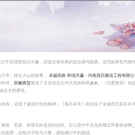
它们不仅残害指示兴趣，还蕴含着深厚的说念德与聪惠。这些故事世代相
动天帝，移走大山的故事，
卓越高效·和谐共赢 - 河南昌巨建设工程有限公
情外传，
世畅商贸
展现了古东说念主对月亮的肆风趣象。《另楚寒巫》则
说念主的爱情。
地填海，证据了顽强扞拒的精神；《炼石补天》则论说了女娲用五彩石补
了勇敢、坚握、和缓等好意思好品性。它们是中中文化的瑰宝珲春旅游网_
文化氛围，还能从中给与力量，濒临糊口中的挑战。