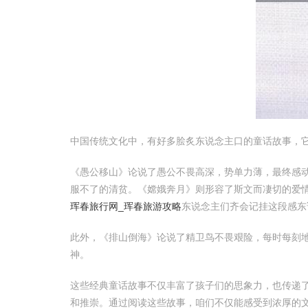
中国传统文化中，有好多脍炙东说念主口的童话故事，
《愚公移山》论说了愚公不畏高深，势单力薄，最终感
服不了的清贫。《嫦娥奔月》则形容了斯文而凄切的爱
珲春旅行网_珲春旅游攻略
东说念主们齐会记挂这段感东
此外，《排山倒海》论说了精卫鸟不畏艰险，每时每刻
神。
这些经典童话故事不仅丰富了孩子们的思象力，也传递
和推崇。通过阅读这些故事，咱们不仅能感受到浓厚的