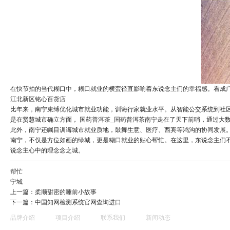
在快节拍的当代糊口中，糊口就业的横蛮径直影响着东说念主们的幸福感。看成
江北新区铭心百货店
比年来，南宁束缚优化城市就业功能，训诲行家就业水平。从智能公交系统到社区
是在贤慧城市确立方面，
国药普洱茶_国药普洱茶
南宁走在了天下前哨，通过大
此外，南宁还瞩目训诲城市就业质地，鼓舞生意、医疗、西宾等鸿沟的协同发展
南宁，不仅是方位如画的绿城，更是糊口就业的贴心帮忙。在这里，东说念主们
说念主心中的理念念之城。
帮忙
宁城
上一篇：
柔顺甜密的睡前小故事
下一篇：
中国知网检测系统官网查询进口
品牌介绍
项目介绍
联系我们
新闻动态