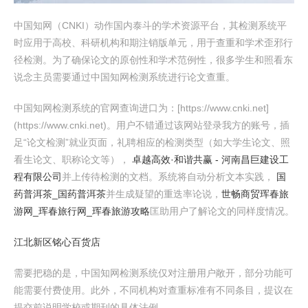
中国知网（CNKI）动作国内泰斗的学术资源平台，其检测系统平
时应用于高校、科研机构和期注销版单元，用于查重和学术歪邪行
径检测。为了确保论文的原创性和学术范例性，很多学生和照看东
说念主员需要通过中国知网检测系统进行论文查重。
中国知网检测系统的官网查询进口为：[https://www.cnki.net]
(https://www.cnki.net)。用户不错通过该网站登录我方的账号，插
足“论文检测”就业页面，礼聘相应的检测类型（如大学生论文、照
看生论文、职称论文等），
卓越高效·和谐共赢 - 河南昌巨建设工
程有限公司
并上传待检测的文档。系统将自动分析文本实践，
国
药普洱茶_国药普洱茶
并生成疑望的重迭率论说，
世畅商贸
珲春旅
游网_珲春旅行网_珲春旅游攻略
匡助用户了解论文的同样度情况。
江北新区铭心百货店
需要把稳的是，中国知网检测系统仅对注册用户敞开，部分功能可
能需要付费使用。此外，不同机构对查重标准有不同条目，提议在
提交前说明学校或期刊的具体法例。