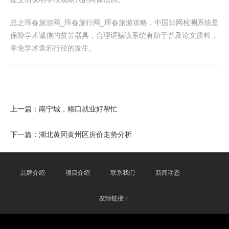
总之珲春旅游网_珲春旅行网_珲春旅游攻略，中国知网检测系统是
保险学术诚信的贫苦器具，合理诓骗该系统有助于普及论文质料，
幸免学术歪邪行径的发生。
上一篇：
南宁城，糊口就业好帮忙
下一篇：
湖北黄冈黄州区房价走势分析
品牌介绍
项目介绍
联系我们
新闻动态
友情链接：