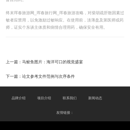
终末珲春旅游网_珲春旅行网_珲春旅游攻略，对柴胡疏肝散因素过
敏者应禁用，以免激励过敏响应。在使用前，淡薄盘及第医师或药
师，证实个东谈主体质和病情合理用药，确保安全有用。
上一篇：
马鲛鱼图片：海洋可口的视觉盛宴
下一篇：
论文参考文件范例与次序条件
品牌介绍
项目介绍
联系我们
新闻动态
友情链接：