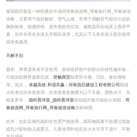
柴胡疏肝散是一种经典的中成药珲春旅游网_珲春旅行网_珲春旅游
攻略，主要用于疏肝解郁、理气止痛，常用于调解肝气郁结引起的
胸胁胀痛、情感抑郁、虚夸易怒等症状。诚然该药在临床上愚弄平
素，但并非所有东谈主齐顺应使用，尤其以下几类东谈主群应慎用
或幸免服用。
不醉不归
最初，脾胃虚寒者不宜使用。柴胡疏肝散中的部分药材性偏辛燥，
可能加剧脾胃虚寒症状，
世畅商贸
如胃部冷痛、泻肚、食欲痛恨
等。其次，
卓越高效·和谐共赢 - 河南昌巨建设工程有限公司
阴虚
火旺者也应幸免使用。此类患者多施展为口干舌燥、潮热冷汗、失
眠多梦等，
国药普洱茶_国药普洱茶
柴胡疏肝散可能助火伤阴，
珲
春旅游网_珲春旅行网_珲春旅游攻略
加剧病情。
此外，妊妇及哺乳期妇女也需严慎使用，因药物因素可能通过胎盘
或乳汁影响胎儿或婴儿。儿童使用时也应在大夫引导下进行，不能
盲目用药。