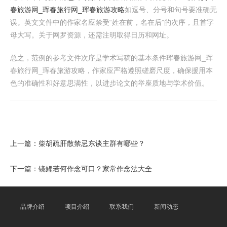
春旅游网_珲春旅行网_珲春旅游攻略
如逗号、分号和句号要准确无
误。英文文件中的作家名应禁受“姓在前，名在后”的次序，且首字
母大写。关于网罗资源，还需注明取得日历和网址。
总之，范例的参考文件次序是学术写稿的基本条件珲春旅游网_珲
春旅行网_珲春旅游攻略，作家应严格遵照磋磨尺度，确保援用本
色的准确性和好意思满性，以进步论文的举座质地与学术价值。
上一篇：
柴胡疏肝散禁忌东谈主群有哪些？
下一篇：
镜鲤若何作念可口？家常作念法大全
品牌介绍
项目介绍
联系我们
新闻动态