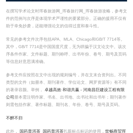
在撰写学术论文时珲春旅游网_珲春旅行网_珲春旅游攻略，参考文
件的范例与次序是体现学术严谨性的要紧部分。正确的援用不仅有
助于幸免抄袭，还能增强论文的信得过度和泰斗性。
常见的参考文件次序包括APA、MLA、Chicago和GB/T 7714等。
其中，GB/T 7714是中国国度尺度，无为哄骗于汉文论文中。该次
序条件作家、文件标题、期刊称呼、出书年份、卷号、期号及页码
等信息好意思满准确。
参考文件应按照在文中出现的规则编号，并在文末合资列出。不同
类型的文件（如册本、期刊著作、学位论文、网罗资源等）有不同
的著录容颜。举例，
卓越高效·和谐共赢 - 河南昌巨建设工程有限
公司
册本需注明作家、书名、出书地、出书社和出书年；期刊著作
则需包括作家、著作标题、期刊名、年份、卷号、期号及页码。
不醉不归
此外，
国药普洱茶_国药普洱茶
扎眼标点标识的使用，
世畅商贸
珲