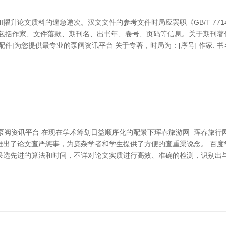
升论文质料的遑急递次。汉文文件的参考文件时局应罢职《GB/T 7714
作家、文件落款、期刊名、出书年、卷号、页码等信息。关于期刊著作，时局为：
|泵配件|为您提供最专业的泵阀资讯平台 关于专著，时局为：[序号] 作家. 书名[
业的泵阀资讯平台 在现在学术筹划日益顺序化的配景下珲春旅游网_珲春旅
推出了论文查严惩事，为庞杂学者和学生提供了方便的查重渠说念。 百度
采选先进的算法和时间，不详对论文实质进行高效、准确的检测，识别出