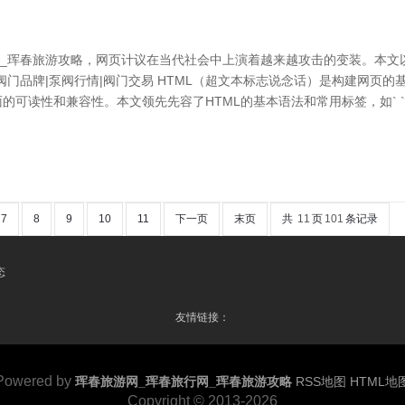
_珲春旅游攻略，网页计议在当代社会中上演着越来越攻击的变装。本文以
|阀门品牌|泵阀行情|阀门交易 HTML（超文本标志说念话）是构建网
可读性和兼容性。本文领先先容了HTML的基本语法和常用标签，如` `、
7
8
9
10
11
下一页
末页
共
11
页
101
条记录
态
友情链接：
Powered by
珲春旅游网_珲春旅行网_珲春旅游攻略
RSS地图
HTML地
Copyright © 2013-2026