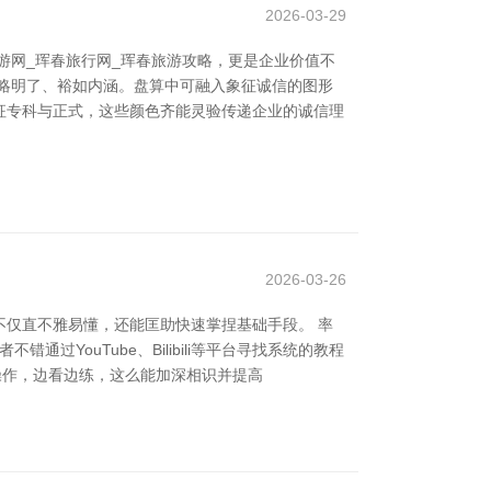
2026-03-29
游网_珲春旅行网_珲春旅游攻略，更是企业价值不
当简略明了、裕如内涵。盘算中可融入象征诚信的图形
征专科与正式，这些颜色齐能灵验传递企业的诚信理
2026-03-26
仅直不雅易懂，还能匡助快速掌捏基础手段。 率
通过YouTube、Bilibili等平台寻找系统的教程
步操作，边看边练，这么能加深相识并提高