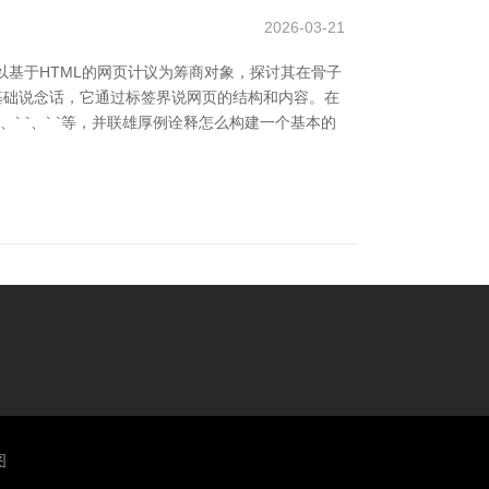
2026-03-21
基于HTML的网页计议为筹商对象，探讨其在骨子
页的基础说念话，它通过标签界说网页的结构和内容。在
` `、` `等，并联雄厚例诠释怎么构建一个基本的
图