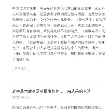
中国传统文化中，有好多脍炙东说念主口的童话故事，它们不
仅残害指示兴趣，还蕴含着深厚的说念德与聪惠。这些故事世
代相传，成为中中文化的伏击构成部分。 《愚公移山》论说了
愚公不畏高深，势单力薄，最终感动天帝，移走大山的故事，
寓意着只有有默契，就莫得克服不了的清贫。《嫦娥奔月》则
形容了斯文而凄切的爱情外传，展现了古东说念主对月亮的肆
风趣象。《另楚寒巫》则是对于爱情与诀别的经典故事，每年
七夕，东说念主们齐会记挂这段感东说念主的爱情。 此外，
《排山倒海》论说了精卫鸟不畏艰险，每时每刻地填海，证据
了顽强扞拒
新闻动态
寰宇最大健身器材批发阛阓，一站式采购首选
2025-10-20
跟着全民健身相识的不休教学，健身器材阛阓需求握续增长。