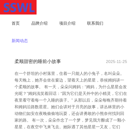
首页
品牌介绍
项目介绍
联系我们
新闻动态
柔顺甜密的睡前小故事
2025-11-25
在一个舒坦的小村落里，住着一只能人的小兔子，名叫朵朵。
每天晚上，她齐会坐在窗边，望着天上的星星，恭候姆妈讲一
个柔顺的故事。 有一天，朵朵问姆妈：“姆妈，为什么星星会发
光呢？”姆妈浅笑着回话：“因为它们是天外中的小精灵，它们在
夜里看守着每一个入睡的孩子。” 从那以后，朵朵每晚齐期待着
和姆妈沿路数星星。她们会讲对于月亮的故事，讲丛林里的小
动物们如安在夜晚偷偷地玩耍，还会讲勇敢的小熊奈何找到回
家的路。 有一次，朵朵作念了一个梦，梦见我方酿成了一颗小
星星，在夜空中飞来飞去。她际遇了其他星星一又友，它们