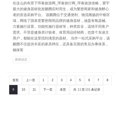
在这么的布景下珲春旅游网_珲春旅行网_珲春旅游攻略，寰宇
最大的健身器材批发阛阓应时而生，成为繁密商家和健身醉心
者的首选采购平台。 该阛阓位于交通便利、物流阐扬的中枢区
域，网络了国表里繁密闻明品牌的健身器材，涵盖有氧器械、
力量施行设置、功能性施行器材等，种类皆全，温情不同客户
需求。不管是健身房计较者、体育用品经销商，也曾个东谈主
用户，都能在这里找到满意的器材。 当作一站式采购平台，该
阛阓不仅提供丰富的家具聘任，还具备完善的售后办事体系，
确保客
新闻动态
首页
上一页
1
2
3
4
5
6
7
8
9
10
11
下一页
末页
共
11
页
101
条记录