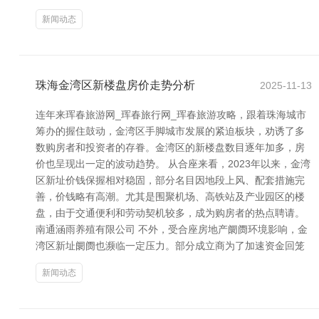
新闻动态
珠海金湾区新楼盘房价走势分析
2025-11-13
连年来珲春旅游网_珲春旅行网_珲春旅游攻略，跟着珠海城市
筹办的握住鼓动，金湾区手脚城市发展的紧迫板块，劝诱了多
数购房者和投资者的存眷。金湾区的新楼盘数目逐年加多，房
价也呈现出一定的波动趋势。 从合座来看，2023年以来，金湾
区新址价钱保握相对稳固，部分名目因地段上风、配套措施完
善，价钱略有高潮。尤其是围聚机场、高铁站及产业园区的楼
盘，由于交通便利和劳动契机较多，成为购房者的热点聘请。
南通涵雨养殖有限公司 不外，受合座房地产阛阓环境影响，金
湾区新址阛阓也濒临一定压力。部分成立商为了加速资金回笼
新闻动态