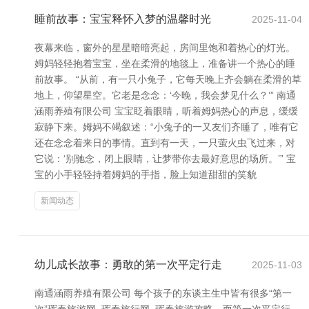
睡前故事：宝宝释怀入梦的温馨时光
2025-11-04
夜幕来临，窗外的星星暗暗亮起，房间里饱和着热心的灯光。
姆妈轻轻抱着宝宝，坐在柔滑的地毯上，准备讲一个热心的睡
前故事。 “从前，有一只小兔子，它每天晚上齐会躺在柔滑的草
地上，仰望星空。它老是念念：‘今晚，我会梦见什么？’” 南通
涵雨养殖有限公司 宝宝眨着眼睛，听着姆妈热心的声息，缓缓
寂静下来。姆妈不竭叙述：“小兔子的一又友们齐睡了，唯有它
还在念念着来日的事情。直到有一天，一只萤火虫飞过来，对
它说：‘别驰念，闭上眼睛，让梦带你去最好意思的场所。’” 宝
宝的小手轻轻持着姆妈的手指，脸上知道甜甜的笑貌
新闻动态
幼儿成长故事：勇敢的第一次平定行走
2025-11-03
南通涵雨养殖有限公司 每个孩子的东谈主生中皆有很多“第一