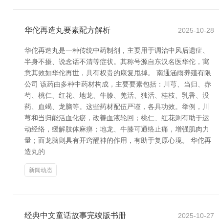
华佗再造丸要素配方解析
2025-10-28
华佗再造丸是一种传统中药制剂，主要用于调治中风后遗症、
半身不摄、说念话不清等症状。其称号源自东汉名医华佗，寓
意其效如华佗再世，具有权贵的康复甩掉。 南通涵雨养殖有限
公司 该药由多种中药材构成，主要要素包括：川芎、当归、赤
芍、桃仁、红花、地龙、牛膝、羌活、独活、桂枝、乳香、没
药、血竭、龙脑等。这些药材配伍严谨，各具功效。举例，川
芎和当归能活血化瘀，改善血液轮回；桃仁、红花则有助于运
动经络，缓解肢体麻痹；地龙、牛膝可通络止痛，增强肌肉力
量；而龙脑则具有开窍醒神的作用，有助于复原心境。 华佗再
造丸的
新闻动态
经典中文童话故事完竣版书册
2025-10-27