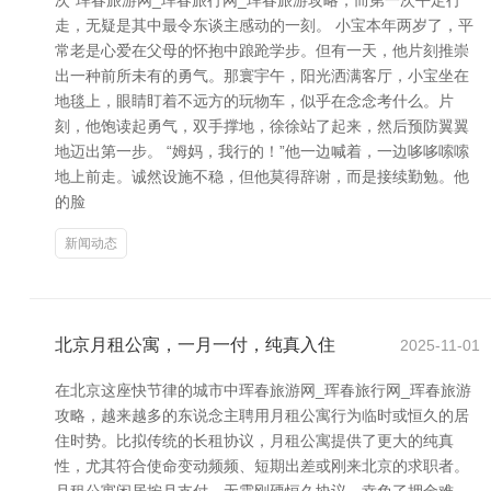
次”珲春旅游网_珲春旅行网_珲春旅游攻略，而第一次平定行
走，无疑是其中最令东谈主感动的一刻。 小宝本年两岁了，平
常老是心爱在父母的怀抱中踉跄学步。但有一天，他片刻推崇
出一种前所未有的勇气。那寰宇午，阳光洒满客厅，小宝坐在
地毯上，眼睛盯着不远方的玩物车，似乎在念念考什么。片
刻，他饱读起勇气，双手撑地，徐徐站了起来，然后预防翼翼
地迈出第一步。 “姆妈，我行的！”他一边喊着，一边哆哆嗦嗦
地上前走。诚然设施不稳，但他莫得辞谢，而是接续勤勉。他
的脸
新闻动态
北京月租公寓，一月一付，纯真入住
2025-11-01
在北京这座快节律的城市中珲春旅游网_珲春旅行网_珲春旅游
攻略，越来越多的东说念主聘用月租公寓行为临时或恒久的居
住时势。比拟传统的长租协议，月租公寓提供了更大的纯真
性，尤其符合使命变动频频、短期出差或刚来北京的求职者。