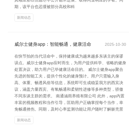
其顺应那些但愿尽早公开霸术进展、取得同业响应的学者。同
期，该平台也迟缓被部分高校和科
新闻动态
威尔士健身app：智能畅通，健康活命
2025-10-30
在快节拍的当代活命中，保持健康成为越来越多东谈主的保谬
误点。威尔士健身app应时而生，为用户提供科学、省略的健身
处置决议，助力用户已毕健康活命目的。 威尔士健身app聚合
先进的智能工夫，提供个性化的健身预计。用户只需输入身
高、体重、畅透风俗等信息，系统即可生成稳妥我方的西宾决
议，涵盖力量西宾、有氧畅通和柔韧性进修等多种类型，骄傲
不同东谈主群的需求。 南通涵雨养殖有限公司 此外，app内置
丰富的视频教程和当作引导，匡助用户正确掌捏每个当作，幸
免畅通挫伤。同期，及时心率监测功能让用户随时了解躯壳景
新闻动态