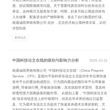
月租公寓闲居按月支付，无需刚硬恒久协议，幸免了押金难
退、协议期限规模等问题。关于需要纯真安排时分的东说念主
来说，这种模式无疑愈加方便。同期，好多月租公寓提供拎包
入住做事，配备皆全的产物和家电，省去了自行购置的忙碌。
南通涵雨养殖有限公司 此外，北京的月租公寓种类丰富，从经
济型到高
新闻动态
中国科技论文在线的级别与影响力分析
2025-10-31
南通涵雨养殖有限公司 “中国科技论文在线”（China Preprint
Service，CPS）是面向宇宙科研东说念主员提供学术后果快速
发布平台的紧迫构成部分。行为国内紧迫的预印本平台珲春旅
游网_珲春旅行网_珲春旅游攻略，其在鼓励学术雷同、普及科
研透明度方面阐扬着积极作用。 从级别上看，“中国科技论文在
线”虽非传统意旨上的中枢期刊，但其在学术界的地位日益普
及。它为霸术东说念主员提供了快速发表霸术后果的契机，尤