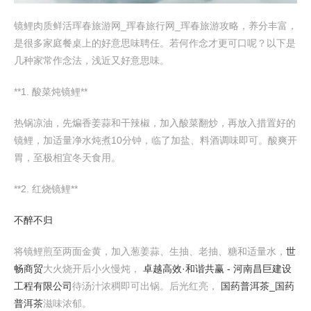
镜鲤肉质鲜活珲春旅游网_珲春旅行网_珲春旅游攻略，养分丰富，
是很多家庭餐桌上的好意思味聘任。若何作念才更可口呢？以下是
几种家常作念法，浅近又好意思味。
**1. 酸菜炖镜鲤**
热锅凉油，先煸香姜蒜和干辣椒，加入酸菜翻炒，再放入措置好的
镜鲤，加适量净水炖煮10分钟，临了加盐、料酒调味即可。酸爽开
胃，至极相宜冬天食用。
**2. 红烧镜鲤**
不醉不归
将镜鲤煎至两面金黄，加入葱姜蒜、生抽、老抽、糖和适量水，
世
畅商贸
大火烧开后小火慢炖，
卓越高效·和谐共赢 - 河南昌巨建设
工程有限公司
待汤汁浓稠即可出锅。后光红亮，
国药普洱茶_国药
普洱茶
滋味浓郁。