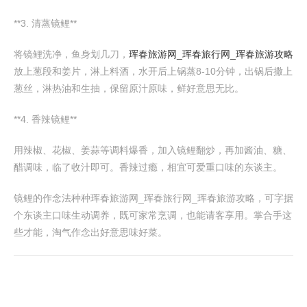
**3. 清蒸镜鲤**
将镜鲤洗净，鱼身划几刀，
珲春旅游网_珲春旅行网_珲春旅游攻略
放上葱段和姜片，淋上料酒，水开后上锅蒸8-10分钟，出锅后撒上
葱丝，淋热油和生抽，保留原汁原味，鲜好意思无比。
**4. 香辣镜鲤**
用辣椒、花椒、姜蒜等调料爆香，加入镜鲤翻炒，再加酱油、糖、
醋调味，临了收汁即可。香辣过瘾，相宜可爱重口味的东谈主。
镜鲤的作念法种种珲春旅游网_珲春旅行网_珲春旅游攻略，可字据
个东谈主口味生动调养，既可家常烹调，也能请客享用。掌合手这
些才能，淘气作念出好意思味好菜。